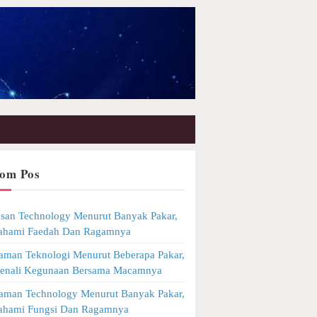
om Pos
asan Technology Menurut Banyak Pakar,
Pahami Faedah Dan Ragamnya
man Teknologi Menurut Beberapa Pakar,
Kenali Kegunaan Bersama Macamnya
man Technology Menurut Banyak Pakar,
Pahami Fungsi Dan Ragamnya