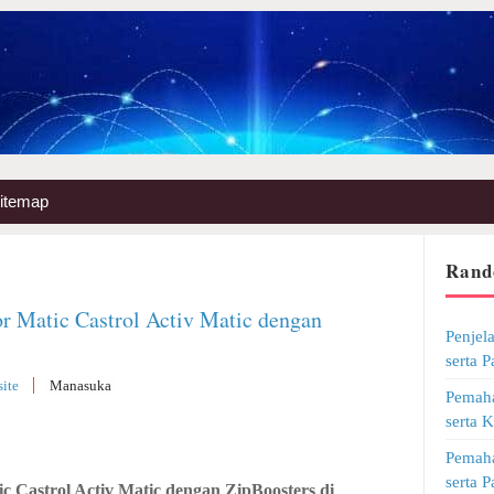
itemap
Rand
r Matic Castrol Activ Matic dengan
Penjel
serta 
ite
Manasuka
Pemaha
serta 
Pemaha
serta 
 Castrol Activ Matic dengan ZipBoosters di