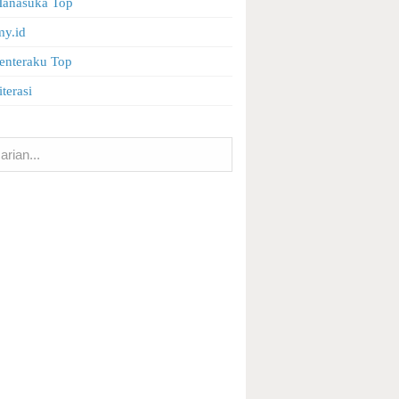
Manasuka Top
my.id
enteraku Top
terasi