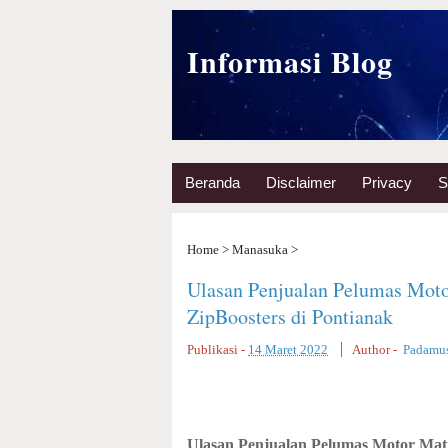
Informasi Blog
Beranda
Disclaimer
Privacy
S
Home
>
Manasuka
>
Ulasan Penjualan Pelumas Moto
ZipBoosters di Pontianak
Publikasi -
14 Maret 2022
Author -
Padamus
Ulasan Penjualan Pelumas Motor Matic