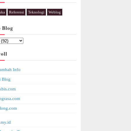
uka
Referensi
Teknologi
Weblog
p Blog
oll
ambah Info
i Blog
kbis.com
ngrasa.com
long.com
.my.id