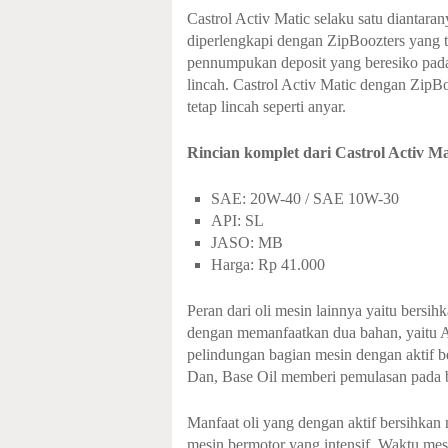
Castrol Activ Matic selaku satu diantara
diperlengkapi dengan ZipBoozters yang t
pennumpukan deposit yang beresiko pada
lincah. Castrol Activ Matic dengan ZipBo
tetap lincah seperti anyar.
Rincian komplet dari Castrol Activ Ma
SAE: 20W-40 / SAE 10W-30
API: SL
JASO: MB
Harga: Rp 41.000
Peran dari oli mesin lainnya yaitu bersi
dengan memanfaatkan dua bahan, yaitu Ad
pelindungan bagian mesin dengan aktif b
Dan, Base Oil memberi pemulasan pada 
Manfaat oli yang dengan aktif bersihkan m
mesin bermotor yang intensif. Waktu mesi