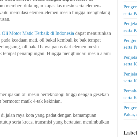
am memberi dukungan kapasitas mesin serta elemen-
Penger
n yaitu memulasi elemen-elemen mesin hingga menghalang
serta 
ausan.
Penjel
serta 
Oli Motor Matic Terbaik di Indonesia
dapat menurunkan
pada keadaan mati, oil bakal kembali ke bak tempat
Penger
erlangsung, oli bakal bawa panas dari elemen mesin
serta 
ak tempat penampungan. Hingga menghindari mesin alami
Penjel
serta 
Penjel
serta 
Pemaha
merupakan oli mesin berteknologi tinggi dengan gesekan
serta 
 bermotor matik 4-tak kekinian.
Penger
Pakar,
 di jalan raya kota yang padat dengan kemampuan
ertutup serta kreasi transmisi yang bertautan menimbulkan
Labe