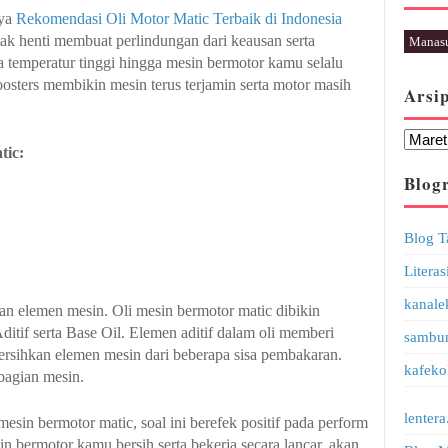
nya
Rekomendasi Oli Motor Matic Terbaik di Indonesia
ak henti membuat perlindungan dari keausan serta
Manas
 temperatur tinggi hingga mesin bermotor kamu selalu
osters membikin mesin terus terjamin serta motor masih
Arsi
tic:
Blogr
Blog T
Literas
kanale
hkan elemen mesin. Oli mesin bermotor matic dibikin
itif serta Base Oil. Elemen aditif dalam oli memberi
sambu
ersihkan elemen mesin dari beberapa sisa pembakaran.
kafeko
bagian mesin.
lentera
esin bermotor matic, soal ini berefek positif pada perform
n bermotor kamu bersih serta bekerja secara lancar, akan