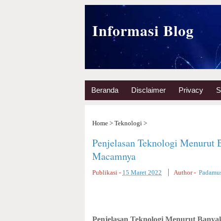
Informasi Blog
Beranda
Disclaimer
Privacy
S
Home
>
Teknologi
>
Penjelasan Teknologi Menurut 
Macamnya
Publikasi -
15 Maret 2022
Author -
Padamus
Penjelasan Teknologi Menurut Banya