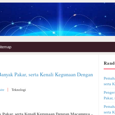
itemap
Rand
Banyak Pakar, serta Kenali Kegunaan Dengan
Pemaha
serta 
ite
Teknologi
Penger
Pakar,
Pemaha
serta 
k Pakar, serta Kenali Kegunaan Dengan Macamnya
–