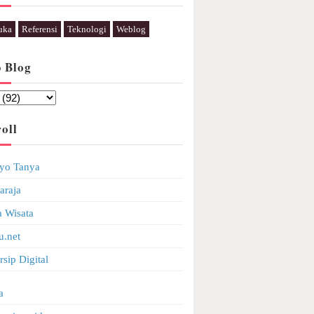
uka
Referensi
Teknologi
Weblog
p Blog
oll
yo Tanya
araja
a Wisata
.net
sip Digital
a