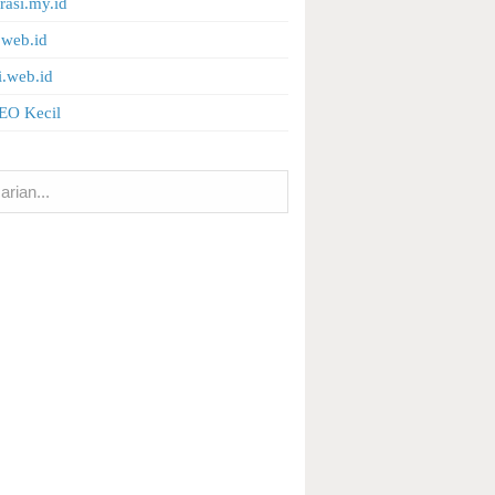
erasi.my.id
.web.id
i.web.id
EO Kecil