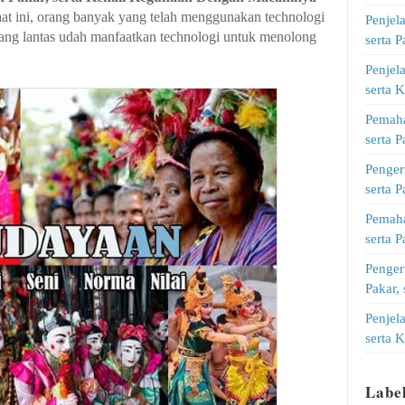
aat ini, orang banyak yang telah menggunakan technologi
Penjel
idang lantas udah manfaatkan technologi untuk menolong
serta 
Penjel
serta 
Pemaha
serta 
Penger
serta 
Pemaha
serta 
Penger
Pakar,
Penjel
serta 
Labe