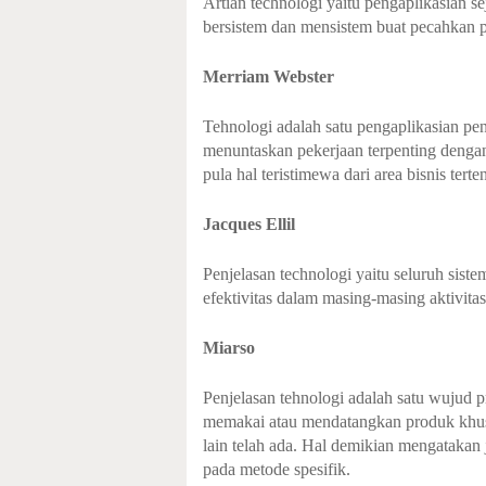
Artian technologi yaitu pengaplikasian s
bersistem dan mensistem buat pecahkan 
Merriam Webster
Tehnologi adalah satu pengaplikasian pen
menuntaskan pekerjaan terpenting dengan
pula hal teristimewa dari area bisnis terte
Jacques Ellil
Penjelasan technologi yaitu seluruh sistem
efektivitas dalam masing-masing aktivita
Miarso
Penjelasan tehnologi adalah satu wujud p
memakai atau mendatangkan produk khusu
lain telah ada. Hal demikian mengatakan j
pada metode spesifik.