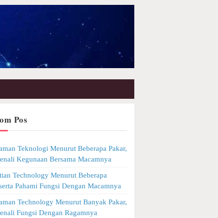
om Pos
man Teknologi Menurut Beberapa Pakar,
Kenali Kegunaan Bersama Macamnya
tian Technology Menurut Beberapa
 serta Pahami Fungsi Dengan Macamnya
man Technology Menurut Banyak Pakar,
Kenali Fungsi Dengan Ragamnya