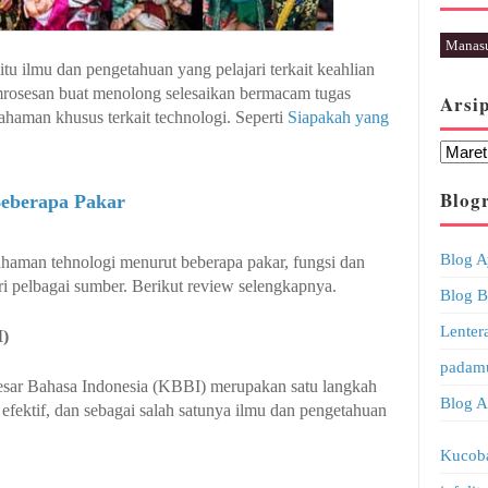
Manas
u ilmu dan pengetahuan yang pelajari terkait keahlian
rosesan buat menolong selesaikan bermacam tugas
Arsi
ahaman khusus terkait technologi. Seperti
Siapakah yang
Blogr
Beberapa Pakar
Blog A
ahaman tehnologi menurut beberapa pakar, fungsi dan
 pelbagai sumber. Berikut review selengkapnya.
Blog B
Lenter
I)
padamu
esar Bahasa Indonesia (KBBI) merupakan satu langkah
Blog Ar
efektif, dan sebagai salah satunya ilmu dan pengetahuan
Kucob