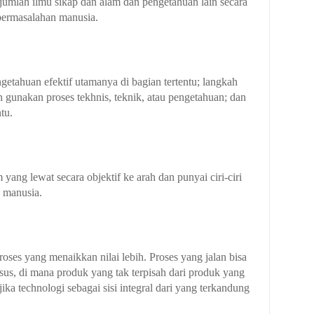
ejumlah ilmu sikap dan alam dan pengetahuan lain secara
permasalahan manusia.
getahuan efektif utamanya di bagian tertentu; langkah
 gunakan proses tekhnis, teknik, atau pengetahuan; dan
ntu.
 yang lewat secara objektif ke arah dan punyai ciri-ciri
s manusia.
roses yang menaikkan nilai lebih. Proses yang jalan bisa
s, di mana produk yang tak terpisah dari produk yang
ika technologi sebagai sisi integral dari yang terkandung