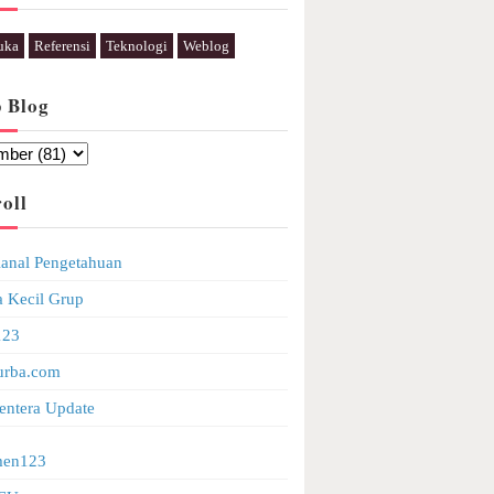
uka
Referensi
Teknologi
Weblog
p Blog
oll
anal Pengetahuan
a Kecil Grup
123
urba.com
entera Update
en123