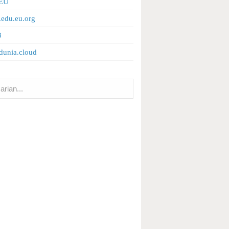
 EU
.edu.eu.org
3
adunia.cloud