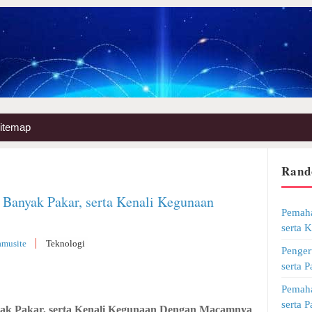
itemap
Rand
Banyak Pakar, serta Kenali Kegunaan
Pemaha
serta 
amusite
Teknologi
Penger
serta 
Pemaha
serta 
k Pakar, serta Kenali Kegunaan Dengan Macamnya