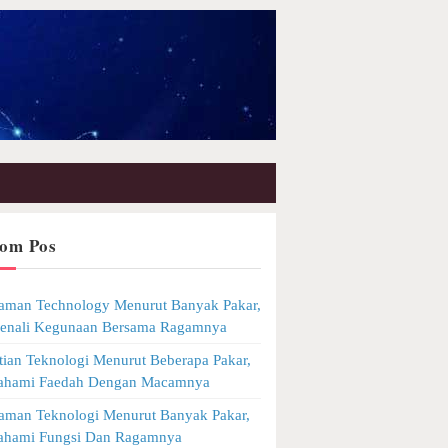
om Pos
man Technology Menurut Banyak Pakar,
Kenali Kegunaan Bersama Ragamnya
tian Teknologi Menurut Beberapa Pakar,
Pahami Faedah Dengan Macamnya
man Teknologi Menurut Banyak Pakar,
Pahami Fungsi Dan Ragamnya