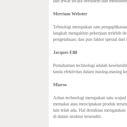
lain lewat secara bersistem dan mensist
Merriam Webster
Tehnologi merupakan satu pengaplikasian 
langkah mengakhiri pekerjaan terlebih d
pengetahuan; dan pun faktor spesial dari s
Jacques Ellil
Pemahaman technologi adalah keseluruhn
tanda efektivitas dalam masing-masing k
Miarso
Artian technologi merupakan satu wujud 
memakai atau menciptakan produk tersend
lain telah ada. Hal demikian mengatakan k
di dalam struktur tersendiri.