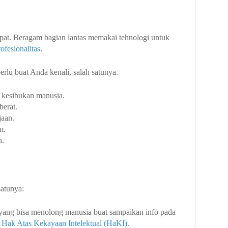
epat. Beragam bagian lantas memakai tehnologi untuk
ofesionalitas
.
rlu buat Anda kenali, salah satunya.
kesibukan manusia.
berat.
aan.
n.
n.
satunya:
i yang bisa menolong manusia buat sampaikan info pada
.
Hak Atas Kekayaan Intelektual (HaKI)
.