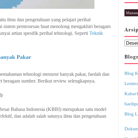
Manas
u ilmu dan pengetahuan yang pelajari perihal
ai sistem pemrosesan buat menolong mengakhiri beragam
Arsi
ai artian spesifik perihal tehnologi. Seperti
Teknik
Blogr
Banyak Pakar
Blog K
pemahaman tehnologi menurut banyak pakar, faedah dan
i beragam sumber. Berikut review selengkapnya.
Lenter
Kabar
I)
hardip
esar Bahasa Indonesia (KBBI) merupakan satu model
Blog L
fektif, dan adalah salah satunya ilmu dan pengetahuan
Dokum