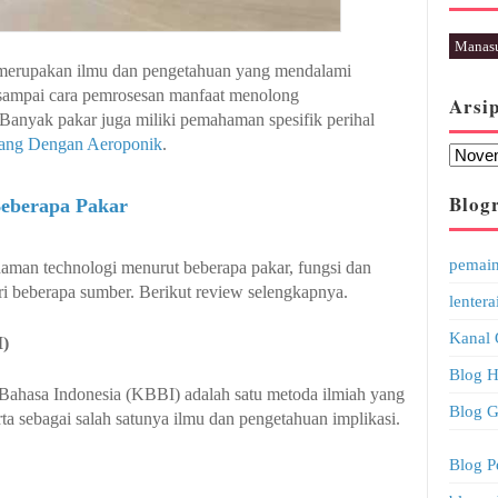
Manas
erupakan ilmu dan pengetahuan yang mendalami
 sampai cara pemrosesan manfaat menolong
Arsi
anyak pakar juga miliki pemahaman spesifik perihal
ang Dengan Aeroponik
.
Blogr
Beberapa Pakar
pemai
haman technologi menurut beberapa pakar, fungsi dan
 beberapa sumber. Berikut review selengkapnya.
lentera
Kanal 
I)
Blog H
Bahasa Indonesia (KBBI) adalah satu metoda ilmiah yang
Blog G
ta sebagai salah satunya ilmu dan pengetahuan implikasi.
Blog P