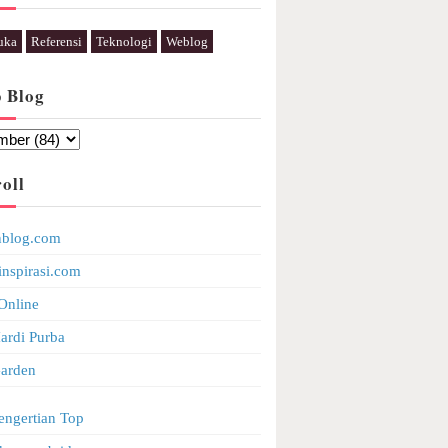
uka
Referensi
Teknologi
Weblog
p Blog
oll
nblog.com
inspirasi.com
Online
ardi Purba
arden
engertian Top