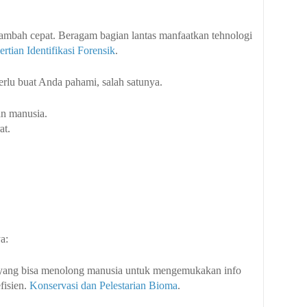
tambah cepat. Beragam bagian lantas manfaatkan tehnologi
rtian Identifikasi Forensik
.
rlu buat Anda pahami, salah satunya.
n manusia.
at.
a:
gi yang bisa menolong manusia untuk mengemukakan info
fisien.
Konservasi dan Pelestarian Bioma
.