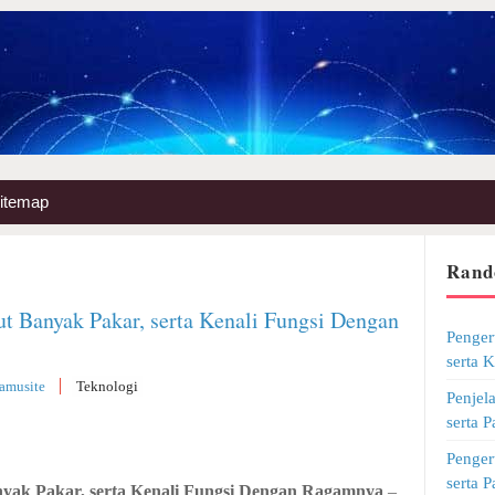
itemap
Rand
 Banyak Pakar, serta Kenali Fungsi Dengan
Penger
serta 
amusite
Teknologi
Penjel
serta 
Penger
serta 
ak Pakar, serta Kenali Fungsi Dengan Ragamnya
–