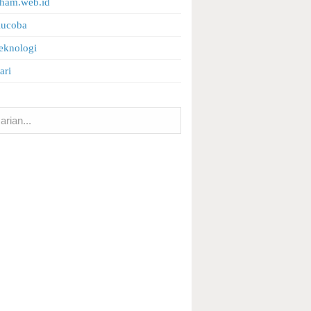
ham.web.id
Kucoba
eknologi
ari