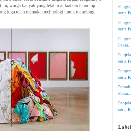
t ini, warga banyak yang telah manfaatkan tehnologi
Penger
idang juga telah memakai technologi untuk menolong
serta 
Penger
serta 
Penger
Pakar,
Penjel
serta 
Penger
serta 
Pemah
Pakar,
Penjel
serta 
Labe