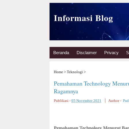
Informasi Blog
Beranda
Disclaimer
Privacy
S
Home
>
Teknologi
>
Pemahaman Technology Menurut
Ragamnya
Publikasi -
05 November 2021
Author -
Pad
Pemahaman Technology Menurut Bany